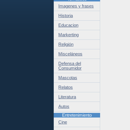
Imagenes y frases
Historia
Educacion
Markerting
Religión
Misceláneos
Defensa del
Consumidor
Mascotas
Relatos
Literatura
Autos
Entretenimiento
Cine