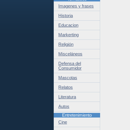
Imagenes y frases
Historia
Educacion
Markerting
Religión
Misceláneos
Defensa del
Consumidor
Mascotas
Relatos
Literatura
Autos
Entretenimiento
Cine