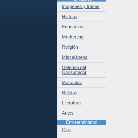
Imagenes y frases
Historia
Educacion
Markerting
Religión
Misceláneos
Defensa del
Consumidor
Mascotas
Relatos
Literatura
Autos
Entretenimiento
Cine