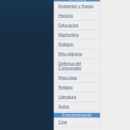
Imagenes y frases
Historia
Educacion
Markerting
Religión
Misceláneos
Defensa del
Consumidor
Mascotas
Relatos
Literatura
Autos
Entretenimiento
Cine