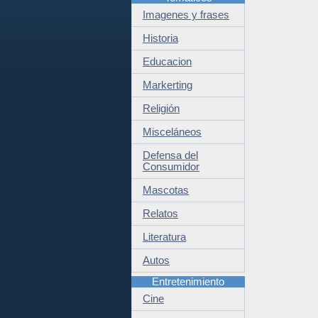
Imagenes y frases
Historia
Educacion
Markerting
Religión
Misceláneos
Defensa del
Consumidor
Mascotas
Relatos
Literatura
Autos
Entretenimiento
Cine