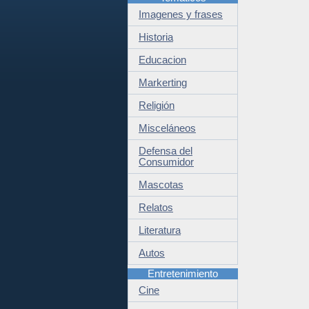
Imagenes y frases
Historia
Educacion
Markerting
Religión
Misceláneos
Defensa del
Consumidor
Mascotas
Relatos
Literatura
Autos
Entretenimiento
Cine