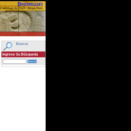
Blogsperu.com
 weblogs de Perú - Blogs Perú
Buscar
Ingrese Su Búsqueda