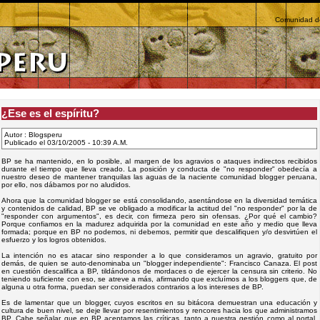
Comunidad de
¿Ese es el espíritu?
Autor : Blogsperu
Publicado el 03/10/2005 - 10:39 A.M.
BP se ha mantenido, en lo posible, al margen de los agravios o ataques indirectos recibidos
durante el tiempo que lleva creado. La posición y conducta de "no responder" obedecía a
nuestro deseo de mantener tranquilas las aguas de la naciente comunidad blogger peruana,
por ello, nos dábamos por no aludidos.
Ahora que la comunidad blogger se está consolidando, asentándose en la diversidad temática
y contenidos de calidad, BP se ve obligado a modificar la actitud del "no responder" por la de
"responder con argumentos", es decir, con firmeza pero sin ofensas. ¿Por qué el cambio?
Porque confiamos en la madurez adquirida por la comunidad en este año y medio que lleva
formada; porque en BP no podemos, ni debemos, permitir que descalifiquen y/o desvirtúen el
esfuerzo y los logros obtenidos.
La intención no es atacar sino responder a lo que consideramos un agravio, gratuito por
demás, de quien se auto-denominaba un "blogger independiente": Francisco Canaza. El post
en cuestión descalifica a BP, tildándonos de mordaces o de ejercer la censura sin criterio. No
teniendo suficiente con eso, se atreve a más, afirmando que excluímos a los bloggers que, de
alguna u otra forma, puedan ser considerados contrarios a los intereses de BP.
Es de lamentar que un blogger, cuyos escritos en su bitácora demuestran una educación y
cultura de buen nivel, se deje llevar por resentimientos y rencores hacia los que administramos
BP. Cabe señalar que en BP aceptamos las críticas, tanto a nuestra gestión como al portal.