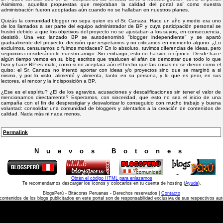
Asimismo, aquellas propuestas que mejoraban la calidad del portal así como nuestra
administración fueron adoptadas aún cuando no se hallaban en nuestros planes.
Quizás la comunidad blogger no sepa quien es el Sr. Canaza. Hace un año y medio era uno
de los llamados a ser parte del equipo administrador de BP y cuya participación personal se
frustró debido a que los objetivos del proyecto no se ajustaban a los suyos, en consecuencia,
desistió. Una vez lanzado BP se autodenominó "blogger independiente" y se apartó
gradualmente del proyecto, decisión que respetamos y no criticamos en momento alguno. ¿Lo
excluímos, censuramos o fuimos mordaces? En lo absoluto, tuvimos diferencias de ideas, pero
seguimos considerándolo nuestro amigo. Sin embargo, esto no ha sido recíproco. Desde hace
algún tiempo vemos en su blog escritos que traslucen el afán de demostrar que todo lo que
hizo y hace BP es malo; como si no aceptara aún el hecho que las cosas no se dieron como el
quiso; el Sr. Canaza no intentó aportar con ideas y/o proyectos sino que se marginó a si
mismo, y por lo visto, alimentó y alimenta, tanto en su persona, y lo que es peor, en sus
lectores, el rencor y la indisposición a BP.
¿Ese es el espíritu? ¿El de los agravios, acusaciones y descalificaciones sin tener el valor de
mencionarnos directamente? Esperamos, con sinceridad, que esto no sea el inicio de una
campaña con el fin de desprestigiar y desvalorizar lo conseguido con mucho trabajo y buena
voluntad: consolidar una comunidad de bloggers y alentarlos a la creación de contenidos de
calidad. Nada más ni nada menos.
Permalink
Nuevos Botones
Obtén el código HTML para enlazarnos
Te recomendamos descargar los íconos y colocarlos en tu cuenta de hosting (
Ayuda
).
BlogsPerú - Bitácoras Peruanas - Derechos reservados |
Contacto
contenidos de los blogs publicitados en este portal son de responsabilidad exclusiva de sus respectivos aut