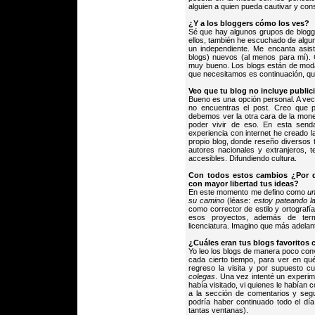
alguien a quien pueda cautivar y con
¿Y a los bloggers cómo los ves?
Sé que hay algunos grupos de blog
ellos, también he escuchado de algu
un independiente. Me encanta asist
blogs) nuevos (al menos para mí). 
muy bueno. Los blogs están de mod
que necesitamos es continuación, que 
Veo que tu blog no incluye publi
Bueno es una opción personal. A veces
no encuentras el post. Creo que 
debemos ver la otra cara de la mone
poder vivir de eso. En esta send
experiencia con internet he creado 
propio blog, donde reseño diversos t
autores nacionales y extranjeros, 
accesibles. Difundiendo cultura.
Con todos estos cambios ¿Por q
con mayor libertad tus ideas?
En este momento me defino como
un
su camino
(léase:
estoy pateando l
como corrector de estilo y ortografí
esos proyectos, además de termi
licenciatura. Imagino que más adelan
¿Cuáles eran tus blogs favoritos
Yo leo los blogs de manera poco con
cada cierto tiempo, para ver en q
regreso la visita y por supuesto 
colegas
. Una vez intenté un experi
había visitado, vi quienes le habían 
a la sección de comentarios y segu
podría haber continuado todo el día
tantas ventanas).