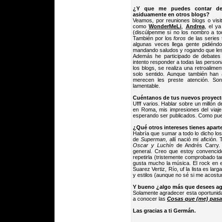
¿Y que me puedes contar de
asiduamente en otros blogs?
Veamos, por reuniones blogs o visi
como
WonderMeLi
,
Andrea
, el y
(discúlpenme si no los nombro a t
También por los
foros
de las series 
algunas veces llega gente pidiéndo
mandando saludos y rogando que les
Además he participado de debates
intento responder a todas las perso
los blogs, se realiza una retroalime
solo sentido. Aunque también han
merecen les preste atención. So
lamentable.
Cuéntanos de tus nuevos proyecto
Ufff varios. Hablar sobre un millón d
en Roma, mis impresiones del viaje
esperando ser publicados. Como pu
¿Qué otros intereses tienes apar
Habría que sumar a todo lo dicho los
de
Superman
, allí nació mi afición
Oscar y Luchín
de Andrés Carry. 
general. Creo que estoy convencid
repetirla (tristemente comprobado 
gusta mucho la música. El rock en 
Suarez Vertiz, Río, uf la lista es lar
y estilos (aunque no sé si me acost
Y bueno ¿algo más que desees a
Solamente agradecer esta oportunida
a conocer las
Cosas que (me) pas
Las gracias a ti Germán.