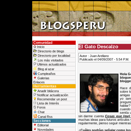
Comunidad
El Gato Descalzo
Inicio
Directorio de blogs
Directorio por localidad
Autor : Juan Arellano
Publicado el 04/09/2007 - 5:54 P.M.
Los más visitados
Ultimos actualizados
Blog al azar
Cumpleaños
Hola G
blogue
Galerias
blogge
Enlaces
Herramientas
Hace d
Anadir bitácora
sobre l
amigas 
Notificar actualización
yo tam
Recomendar un post
pregunt
Lista de Interés
hablar
Foros
cuando 
Chat
sentía 
sin darme cuenta
Cosas que (me)
Canal Rss
muchas ideas para futuros artículos 
Secciones
regularmente, pienso seguir mientras 
Editorial
Novedades
¿Cuáles podrías señalar como lo