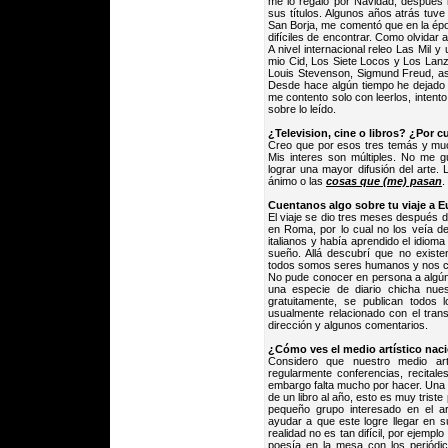
me lo regaló por Navidad, después 
sus títulos. Algunos años atrás tuve
San Borja, me comentó que en la época
difíciles de encontrar. Como olvidar
A nivel internacional releo Las Mil
mio Cid, Los Siete Locos y Los Lanza
Louis Stevenson, Sigmund Freud, as
Desde hace algún tiempo he dejado d
me contento solo con leerlos, intento
sobre lo leído.
¿Television, cine o libros? ¿Por c
Creo que por esos tres temás y muc
Mis interes son múltiples. No me gu
lograr una mayor difusión del arte
ánimo o las
cosas que (me) pasan
.
Cuentanos algo sobre tu viaje a E
El viaje se dio tres meses después
en Roma, por lo cual no los veía 
italianos y había aprendido el idioma
sueño. Allá descubrí que no existen
todos somos seres humanos y nos c
No pude conocer en persona a algún b
una especie de diario chicha nue
gratuitamente, se publican todos 
usualmente relacionado con el tran
dirección y algunos comentarios.
¿Cómo ves el medio artístico nac
Considero que nuestro medio art
regularmente conferencias, recitale
embargo falta mucho por hacer. Una
de un libro al año, esto es muy triste
pequeño grupo interesado en el a
ayudar a que este logre llegar en s
realidad no es tan difícil, por ejempl
poesía en la mesa con los periódi