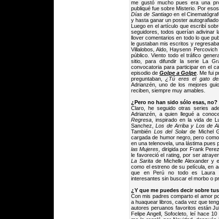
me gustó mucho pues era una pro
publiqué fue sobre Misterio. Por esos d
Días de Santiago
en el Cinematógraf
y hasta ganar un poster autografiado
Luego en el artículo que escribí sobr
seguidores, todos querían adivinar l
llover comentarios en todo lo que pub
le gustaban mis escritos y regresaba
Villalobos, Aldo, Haysenn Percovich 
público. Viento todo el tráfico gene
sitio, para difundir la serie La
convocatoria para participar en el ca
episodio de
Golpe a Golpe
. Me fui 
preguntaban,
¿Tú eres el gato de
Adrianzén, uno de los mejores guion
reciben, siempre muy amables.
¿Pero no han sido sólo esas, no?
Claro, he seguido otras series ad
Adrianzén, a quien llegué a conoc
Regresa
, inspirado en la vida de 
Sanchez,
Los de Arriba y Los de A
También
Los del Solar
de Michel G
cargada de humor negro, pero como n
en una telenovela, una lástima pues p
las Mujeres
, dirigida por Frank Per
le favoreció el rating, por ser atra
La Sarita
de Michelle Alexander y 
como el estreno de su película, en 
que en Perú no todo es Laura B
interesantes sin buscar el morbo o 
¿Y que me puedes decir sobre tus 
Con mis padres comparto el amor po
a huaquear libros, cada vez que tengo
autores peruanos favoritos están J
Felipe Angell, Sofocleto, leí hace 1