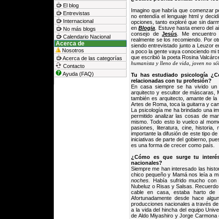
El blog
Imagino que habría que comenzar po
Entrevistas
no entendía el lenguaje html y dec
Internacional
opciones, tanto exploré que sin darme
en
Blogia
. Estuve hasta enero del 
No más blogs
consejo de
Jesús
. Me encuentro
Calendario Nacional
realmente se los recomiendo. Por ot
Acerca de
siendo entrevistado junto a Leuzor en
Nosotros
a poco la gente vaya conociendo mi t
que escribió la poeta Rosina Valcárc
Acerca de las categorías
humanista y lleno de vida, joven no sól
Contacto
Ayuda (FAQ)
Tu has estudiado psicología ¿C
relacionadas con tu profesión?
En casa siempre se ha vivido un a
arquitecto y escultor de máscaras,
también es arquitecto, amante de la f
Artes de Roma, toca la guitarra y can
La psicología me ha brindado una i
permitido analizar las cosas de m
mismo. Todo esto lo vuelco al momen
pasiones, literatura, cine, histori
importante la difusión de este tipo
iniciativas de parte del gobierno, pu
es una forma de crecer como país.
¿Cómo es que surge tu interés 
nacionales?
Siempre me han interesado las histori
chico pequeño y Mamá nos leía a m
noches.
Había sufrido mucho con n
Nubeluz o Risas y Salsas. Recuerdo 
cable en casa, estaba harto de l
Afortunadamente desde hace algun
producciones nacionales a través d
a la vida del hincha del equipo Univ
de Aldo Miyashiro y Jorge Carmona