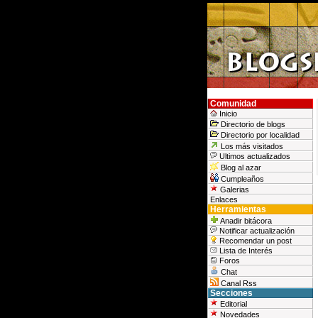
Comunidad
Inicio
Directorio de blogs
Directorio por localidad
Los más visitados
Ultimos actualizados
Blog al azar
Cumpleaños
Galerias
Enlaces
Herramientas
Anadir bitácora
Notificar actualización
Recomendar un post
Lista de Interés
Foros
Chat
Canal Rss
Secciones
Editorial
Novedades