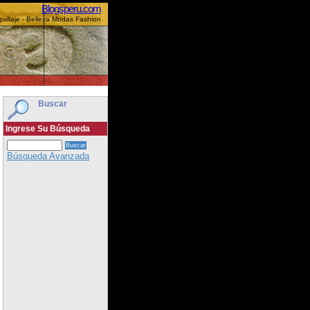
Blogsperu.com
uillaje - Belleza Modas Fashion
Buscar
Ingrese Su Búsqueda
Búsqueda Avanzada