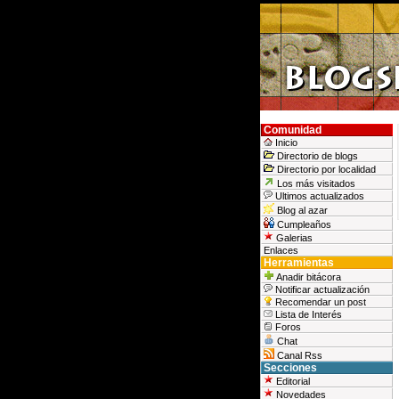
Comunidad
Inicio
Directorio de blogs
Directorio por localidad
Los más visitados
Ultimos actualizados
Blog al azar
Cumpleaños
Galerias
Enlaces
Herramientas
Anadir bitácora
Notificar actualización
Recomendar un post
Lista de Interés
Foros
Chat
Canal Rss
Secciones
Editorial
Novedades