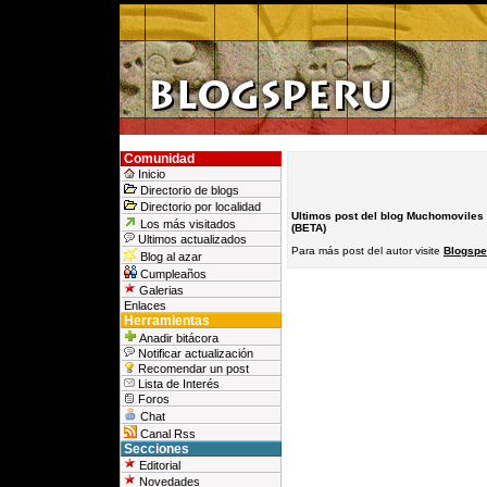
Comunidad
Inicio
Directorio de blogs
Directorio por localidad
Ultimos post del blog Muchomoviles
Los más visitados
(BETA)
Ultimos actualizados
Para más post del autor visite
Blogspe
Blog al azar
Cumpleaños
Galerias
Enlaces
Herramientas
Anadir bitácora
Notificar actualización
Recomendar un post
Lista de Interés
Foros
Chat
Canal Rss
Secciones
Editorial
Novedades