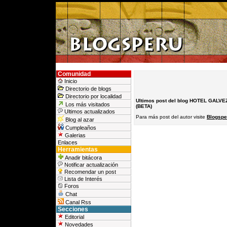
Comunidad
Inicio
Directorio de blogs
Directorio por localidad
Ultimos post del blog HOTEL GALVE
Los más visitados
(BETA)
Ultimos actualizados
Para más post del autor visite
Blogspe
Blog al azar
Cumpleaños
Galerias
Enlaces
Herramientas
Anadir bitácora
Notificar actualización
Recomendar un post
Lista de Interés
Foros
Chat
Canal Rss
Secciones
Editorial
Novedades