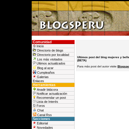
Comunidad
Inicio
Directorio de blogs
Directorio por localidad
Ultimos post del blog mujeres y bell
Los más visitados
(BETA)
Ultimos actualizados
Para más post del autor visite
Blogspe
Blog al azar
Cumpleaños
Galerias
Enlaces
Herramientas
Anadir bitácora
Notificar actualización
Recomendar un post
Lista de Interés
Foros
Chat
Canal Rss
Secciones
Editorial
Novedades