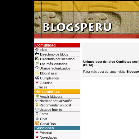
Comunidad
Inicio
Directorio de blogs
Directorio por localidad
Ultimos post del blog Conflictos soci
Los más visitados
(BETA)
Ultimos actualizados
Para más post del autor visite
Blogsper
Blog al azar
Cumpleaños
Galerias
Enlaces
Herramientas
Anadir bitácora
Notificar actualización
Recomendar un post
Lista de Interés
Foros
Chat
Canal Rss
Secciones
Editorial
Novedades