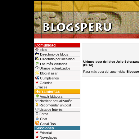
Comunidad
Inicio
Directorio de blogs
Directorio por localidad
Ultimos post del blog Julio Solorzan
Los más visitados
(BETA)
Ultimos actualizados
Para más post del autor visite
Blogsper
Blog al azar
Cumpleaños
Galerias
Enlaces
Herramientas
Anadir bitácora
Notificar actualización
Recomendar un post
Lista de Interés
Foros
Chat
Canal Rss
Secciones
Editorial
Novedades