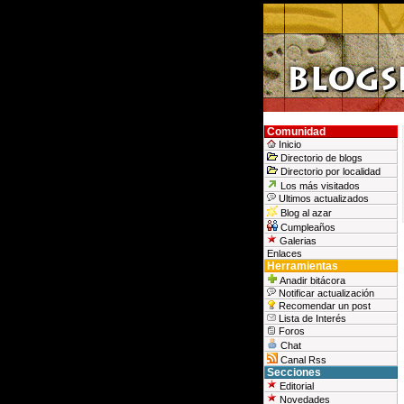
Comunidad
Inicio
Directorio de blogs
Directorio por localidad
Los más visitados
Ultimos actualizados
Blog al azar
Cumpleaños
Galerias
Enlaces
Herramientas
Anadir bitácora
Notificar actualización
Recomendar un post
Lista de Interés
Foros
Chat
Canal Rss
Secciones
Editorial
Novedades