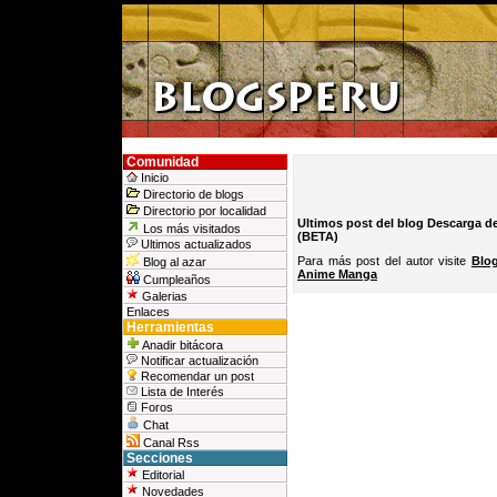
Comunidad
Inicio
Directorio de blogs
Directorio por localidad
Ultimos post del blog Descarga d
Los más visitados
(BETA)
Ultimos actualizados
Para más post del autor visite
Blo
Blog al azar
Anime Manga
Cumpleaños
Galerias
Enlaces
Herramientas
Anadir bitácora
Notificar actualización
Recomendar un post
Lista de Interés
Foros
Chat
Canal Rss
Secciones
Editorial
Novedades