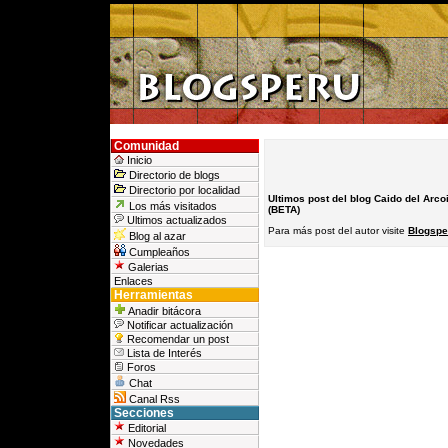
Comunidad
Inicio
Directorio de blogs
Directorio por localidad
Ultimos post del blog Caido del Arcoi
Los más visitados
(BETA)
Ultimos actualizados
Para más post del autor visite
Blogsper
Blog al azar
Cumpleaños
Galerias
Enlaces
Herramientas
Anadir bitácora
Notificar actualización
Recomendar un post
Lista de Interés
Foros
Chat
Canal Rss
Secciones
Editorial
Novedades