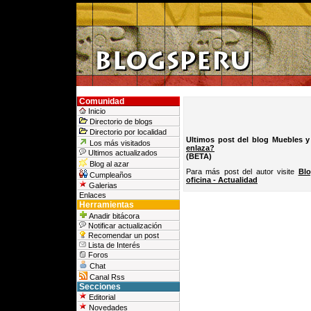
Comunidad
Inicio
Directorio de blogs
Directorio por localidad
Ultimos post del blog Muebles y 
Los más visitados
enlaza?
Ultimos actualizados
(BETA)
Blog al azar
Para más post del autor visite
Blo
Cumpleaños
oficina - Actualidad
Galerias
Enlaces
Herramientas
Anadir bitácora
Notificar actualización
Recomendar un post
Lista de Interés
Foros
Chat
Canal Rss
Secciones
Editorial
Novedades