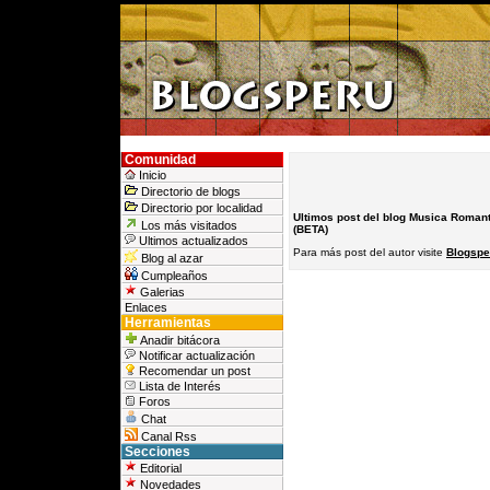
Comunidad
Inicio
Directorio de blogs
Directorio por localidad
Ultimos post del blog Musica Romant
Los más visitados
(BETA)
Ultimos actualizados
Para más post del autor visite
Blogspe
Blog al azar
Cumpleaños
Galerias
Enlaces
Herramientas
Anadir bitácora
Notificar actualización
Recomendar un post
Lista de Interés
Foros
Chat
Canal Rss
Secciones
Editorial
Novedades