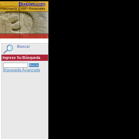
Blogsperu.com
 Videomania y más - Personales
Buscar
Ingrese Su Búsqueda
Búsqueda Avanzada