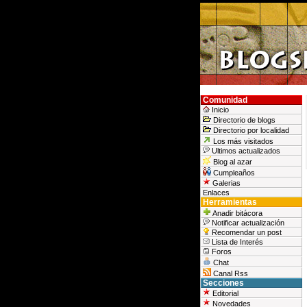
Comunidad
Inicio
Directorio de blogs
Directorio por localidad
Los más visitados
Ultimos actualizados
Blog al azar
Cumpleaños
Galerias
Enlaces
Herramientas
Anadir bitácora
Notificar actualización
Recomendar un post
Lista de Interés
Foros
Chat
Canal Rss
Secciones
Editorial
Novedades