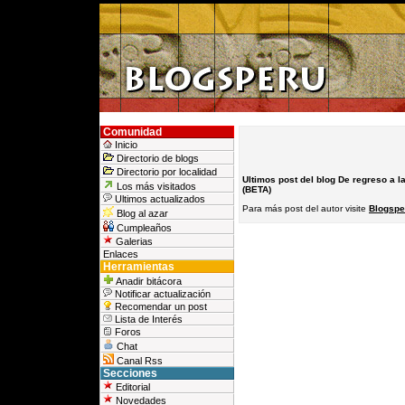
Comunidad
Inicio
Directorio de blogs
Directorio por localidad
Ultimos post del blog De regreso a l
Los más visitados
(BETA)
Ultimos actualizados
Para más post del autor visite
Blogspe
Blog al azar
Cumpleaños
Galerias
Enlaces
Herramientas
Anadir bitácora
Notificar actualización
Recomendar un post
Lista de Interés
Foros
Chat
Canal Rss
Secciones
Editorial
Novedades