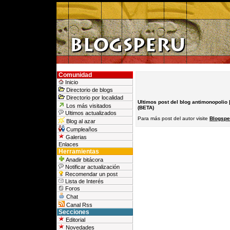
Comunidad
Inicio
Directorio de blogs
Directorio por localidad
Ultimos post del blog antimonopolio 
Los más visitados
(BETA)
Ultimos actualizados
Para más post del autor visite
Blogsper
Blog al azar
Cumpleaños
Galerias
Enlaces
Herramientas
Anadir bitácora
Notificar actualización
Recomendar un post
Lista de Interés
Foros
Chat
Canal Rss
Secciones
Editorial
Novedades