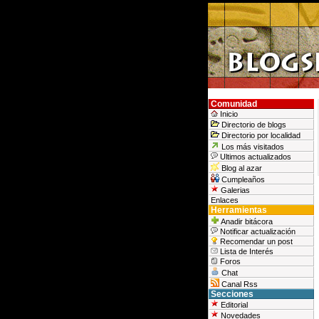
Comunidad
Inicio
Directorio de blogs
Directorio por localidad
Los más visitados
Ultimos actualizados
Blog al azar
Cumpleaños
Galerias
Enlaces
Herramientas
Anadir bitácora
Notificar actualización
Recomendar un post
Lista de Interés
Foros
Chat
Canal Rss
Secciones
Editorial
Novedades