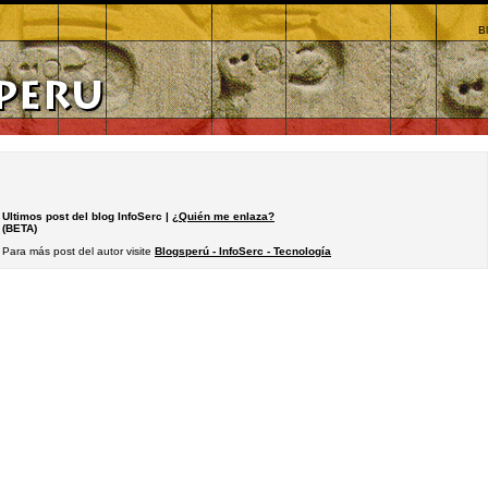
B
Ultimos post del blog InfoSerc |
¿Quién me enlaza?
(BETA)
Para más post del autor visite
Blogsperú - InfoSerc - Tecnología