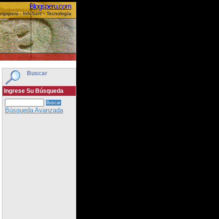
Blogsperu.com
logsperú - InfoSerc - Tecnología
Buscar
Ingrese Su Búsqueda
Búsqueda Avanzada