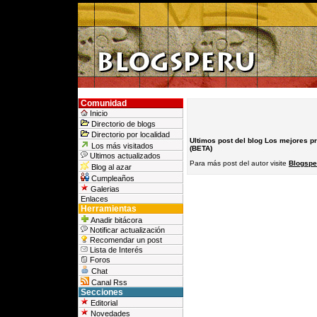
Comunidad
Inicio
Directorio de blogs
Directorio por localidad
Ultimos post del blog Los mejores p
Los más visitados
(BETA)
Ultimos actualizados
Para más post del autor visite
Blogsper
Blog al azar
Cumpleaños
Galerias
Enlaces
Herramientas
Anadir bitácora
Notificar actualización
Recomendar un post
Lista de Interés
Foros
Chat
Canal Rss
Secciones
Editorial
Novedades