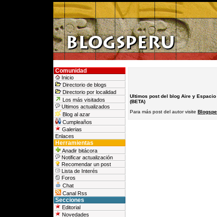
Comunidad
Inicio
Directorio de blogs
Directorio por localidad
Ultimos post del blog Aire y Espacio
Los más visitados
(BETA)
Ultimos actualizados
Para más post del autor visite
Blogsper
Blog al azar
Cumpleaños
Galerias
Enlaces
Herramientas
Anadir bitácora
Notificar actualización
Recomendar un post
Lista de Interés
Foros
Chat
Canal Rss
Secciones
Editorial
Novedades