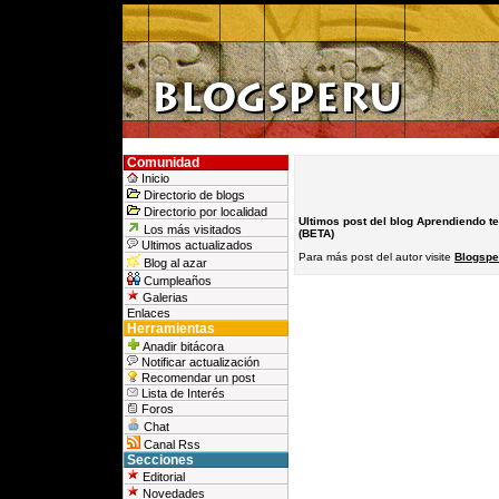
Comunidad
Inicio
Directorio de blogs
Directorio por localidad
Ultimos post del blog Aprendiendo t
Los más visitados
(BETA)
Ultimos actualizados
Para más post del autor visite
Blogspe
Blog al azar
Cumpleaños
Galerias
Enlaces
Herramientas
Anadir bitácora
Notificar actualización
Recomendar un post
Lista de Interés
Foros
Chat
Canal Rss
Secciones
Editorial
Novedades