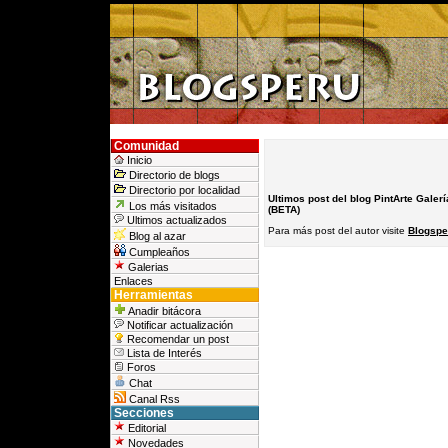
Comunidad
Inicio
Directorio de blogs
Directorio por localidad
Ultimos post del blog PintArte Galerí
Los más visitados
(BETA)
Ultimos actualizados
Para más post del autor visite
Blogsper
Blog al azar
Cumpleaños
Galerias
Enlaces
Herramientas
Anadir bitácora
Notificar actualización
Recomendar un post
Lista de Interés
Foros
Chat
Canal Rss
Secciones
Editorial
Novedades