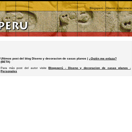
Blogsperú - Diseno y decoraci
Ultimos post del blog Diseno y decoracion de casas planos |
¿Quién me enlaza?
(BETA)
Para más post del autor visite
Blogsperú - Diseno y decoracion de casas planos -
Personales