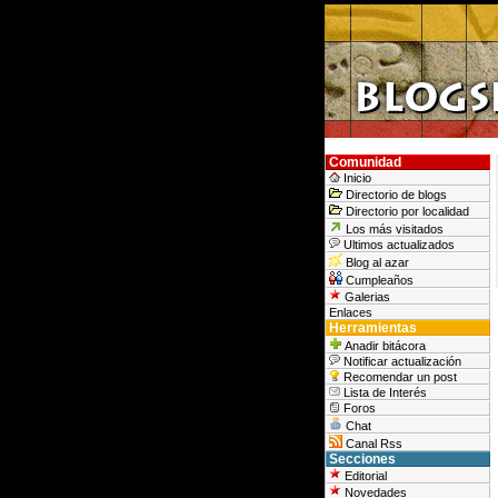
Comunidad
Inicio
Directorio de blogs
Directorio por localidad
Los más visitados
Ultimos actualizados
Blog al azar
Cumpleaños
Galerias
Enlaces
Herramientas
Anadir bitácora
Notificar actualización
Recomendar un post
Lista de Interés
Foros
Chat
Canal Rss
Secciones
Editorial
Novedades