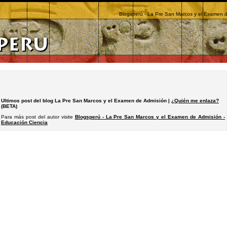
Blogsperú - La Pre San Marcos y el Examen d
Ultimos post del blog La Pre San Marcos y el Examen de Admisión |
¿Quién me enlaza?
(BETA)
Para más post del autor visite
Blogsperú - La Pre San Marcos y el Examen de Admisión -
Educación Ciencia