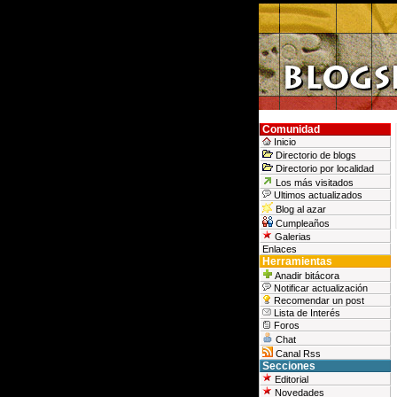
Comunidad
Inicio
Directorio de blogs
Directorio por localidad
Los más visitados
Ultimos actualizados
Blog al azar
Cumpleaños
Galerias
Enlaces
Herramientas
Anadir bitácora
Notificar actualización
Recomendar un post
Lista de Interés
Foros
Chat
Canal Rss
Secciones
Editorial
Novedades