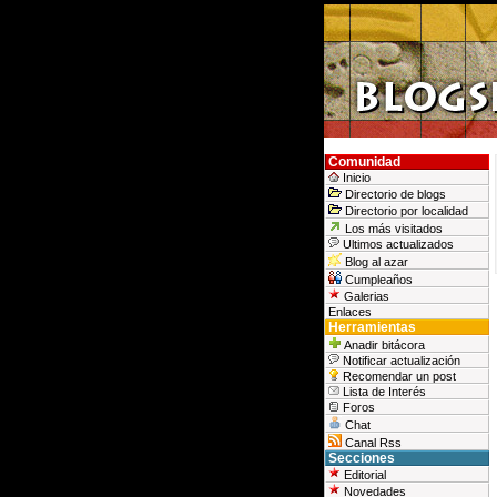
Comunidad
Inicio
Directorio de blogs
Directorio por localidad
Los más visitados
Ultimos actualizados
Blog al azar
Cumpleaños
Galerias
Enlaces
Herramientas
Anadir bitácora
Notificar actualización
Recomendar un post
Lista de Interés
Foros
Chat
Canal Rss
Secciones
Editorial
Novedades