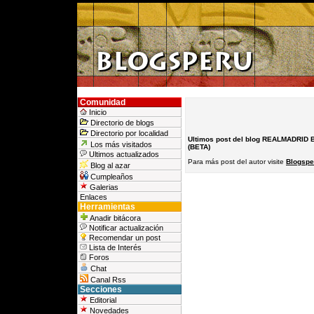
Comunidad
Inicio
Directorio de blogs
Directorio por localidad
Ultimos post del blog REALMADRID
Los más visitados
(BETA)
Ultimos actualizados
Para más post del autor visite
Blogspe
Blog al azar
Cumpleaños
Galerias
Enlaces
Herramientas
Anadir bitácora
Notificar actualización
Recomendar un post
Lista de Interés
Foros
Chat
Canal Rss
Secciones
Editorial
Novedades