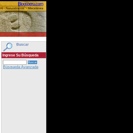
Blogsperu.com
rú - Naturalmente. - Miscelánea
Buscar
Ingrese Su Búsqueda
Búsqueda Avanzada