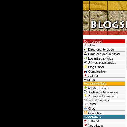
Comunidad
Inicio
Directorio de blogs
Directorio por localidad
Los más visitados
Ultimos actualizados
Blog al azar
Cumpleaños
Galerias
Enlaces
Herramientas
Anadir bitácora
Notificar actualización
Recomendar un post
Lista de Interés
Foros
Chat
Canal Rss
Secciones
Editorial
Novedades