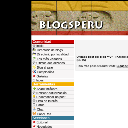
Comunidad
Inicio
Directorio de blogs
Directorio por localidad
Ultimos post del blog •^v^–[ Karaok
Los más visitados
(BETA)
Ultimos actualizados
Para más post del autor visite
Blogspe
Blog al azar
Cumpleaños
Galerias
Enlaces
Herramientas
Anadir bitácora
Notificar actualización
Recomendar un post
Lista de Interés
Foros
Chat
Canal Rss
Secciones
Editorial
Novedades