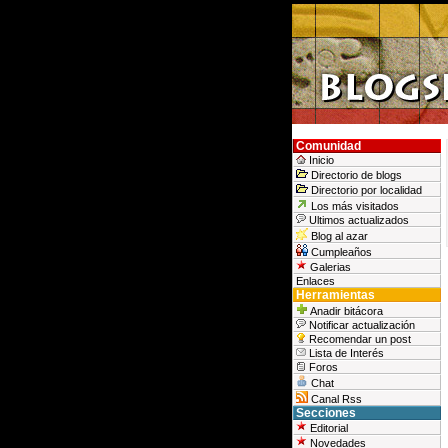
Comunidad
Inicio
Directorio de blogs
Directorio por localidad
Los más visitados
Ultimos actualizados
Blog al azar
Cumpleaños
Galerias
Enlaces
Herramientas
Anadir bitácora
Notificar actualización
Recomendar un post
Lista de Interés
Foros
Chat
Canal Rss
Secciones
Editorial
Novedades