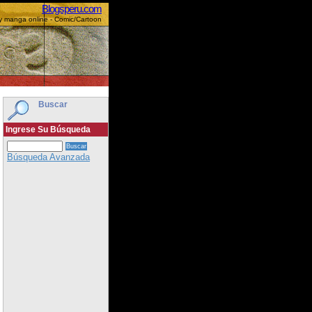
Blogsperu.com
y manga online - Comic/Cartoon
Buscar
Ingrese Su Búsqueda
Búsqueda Avanzada