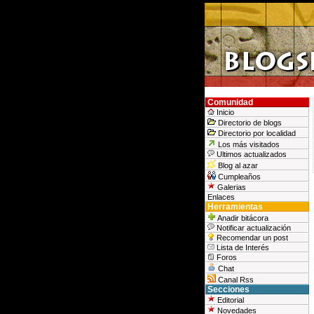
Comunidad
Inicio
Directorio de blogs
Directorio por localidad
Los más visitados
Ultimos actualizados
Blog al azar
Cumpleaños
Galerias
Enlaces
Herramientas
Anadir bitácora
Notificar actualización
Recomendar un post
Lista de Interés
Foros
Chat
Canal Rss
Secciones
Editorial
Novedades