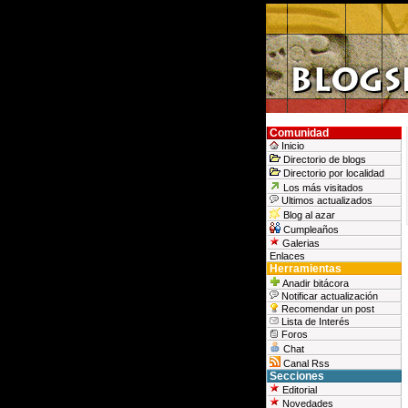
Comunidad
Inicio
Directorio de blogs
Directorio por localidad
Los más visitados
Ultimos actualizados
Blog al azar
Cumpleaños
Galerias
Enlaces
Herramientas
Anadir bitácora
Notificar actualización
Recomendar un post
Lista de Interés
Foros
Chat
Canal Rss
Secciones
Editorial
Novedades