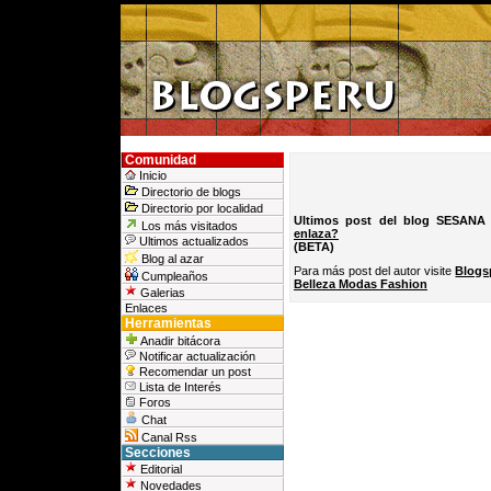
Comunidad
Inicio
Directorio de blogs
Directorio por localidad
Ultimos post del blog SESA
Los más visitados
enlaza?
Ultimos actualizados
(BETA)
Blog al azar
Para más post del autor visite
Blogs
Cumpleaños
Belleza Modas Fashion
Galerias
Enlaces
Herramientas
Anadir bitácora
Notificar actualización
Recomendar un post
Lista de Interés
Foros
Chat
Canal Rss
Secciones
Editorial
Novedades