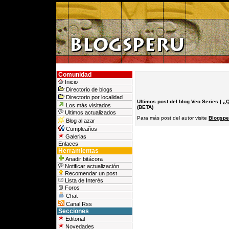
Comunidad
Inicio
Directorio de blogs
Directorio por localidad
Ultimos post del blog Veo Series |
¿Q
Los más visitados
(BETA)
Ultimos actualizados
Para más post del autor visite
Blogsper
Blog al azar
Cumpleaños
Galerias
Enlaces
Herramientas
Anadir bitácora
Notificar actualización
Recomendar un post
Lista de Interés
Foros
Chat
Canal Rss
Secciones
Editorial
Novedades