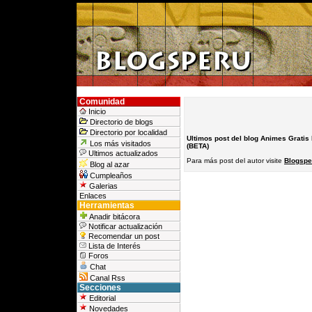
Comunidad
Inicio
Directorio de blogs
Directorio por localidad
Ultimos post del blog Animes Gratis
Los más visitados
(BETA)
Ultimos actualizados
Para más post del autor visite
Blogspe
Blog al azar
Cumpleaños
Galerias
Enlaces
Herramientas
Anadir bitácora
Notificar actualización
Recomendar un post
Lista de Interés
Foros
Chat
Canal Rss
Secciones
Editorial
Novedades