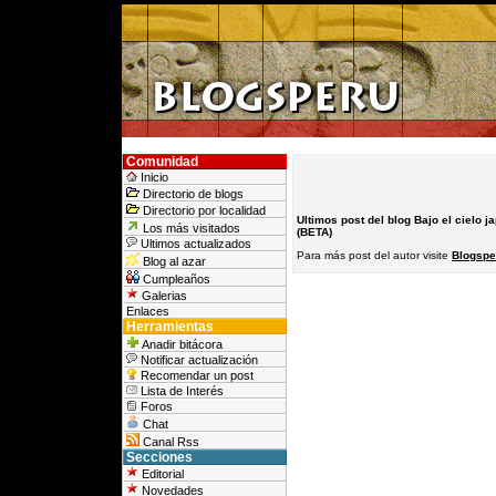
Comunidad
Inicio
Directorio de blogs
Directorio por localidad
Ultimos post del blog Bajo el cielo 
Los más visitados
(BETA)
Ultimos actualizados
Para más post del autor visite
Blogspe
Blog al azar
Cumpleaños
Galerias
Enlaces
Herramientas
Anadir bitácora
Notificar actualización
Recomendar un post
Lista de Interés
Foros
Chat
Canal Rss
Secciones
Editorial
Novedades