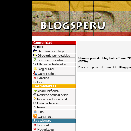
Comunidad
Inicio
Directorio de blogs
Directorio por localidad
Ultimos post del blog Latex-Team. "
Los más visitados
(BETA)
Ultimos actualizados
Para más post del autor visite
Blogspe
Blog al azar
Cumpleaños
Galerias
Enlaces
Herramientas
Anadir bitácora
Notificar actualización
Recomendar un post
Lista de Interés
Foros
Chat
Canal Rss
Secciones
Editorial
Novedades