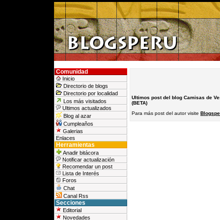
Comunidad
Inicio
Directorio de blogs
Directorio por localidad
Ultimos post del blog Camisas de Ves
Los más visitados
(BETA)
Ultimos actualizados
Para más post del autor visite
Blogspe
Blog al azar
Cumpleaños
Galerias
Enlaces
Herramientas
Anadir bitácora
Notificar actualización
Recomendar un post
Lista de Interés
Foros
Chat
Canal Rss
Secciones
Editorial
Novedades