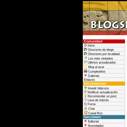
Comunidad
Inicio
Directorio de blogs
Directorio por localidad
Los más visitados
Ultimos actualizados
Blog al azar
Cumpleaños
Galerias
Enlaces
Herramientas
Anadir bitácora
Notificar actualización
Recomendar un post
Lista de Interés
Foros
Chat
Canal Rss
Secciones
Editorial
Novedades