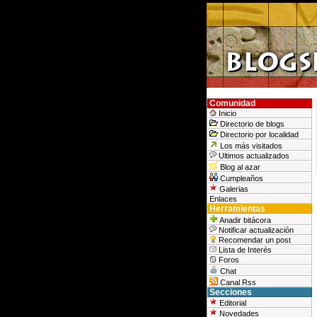
Comunidad
Inicio
Directorio de blogs
Directorio por localidad
Los más visitados
Ultimos actualizados
Blog al azar
Cumpleaños
Galerias
Enlaces
Herramientas
Anadir bitácora
Notificar actualización
Recomendar un post
Lista de Interés
Foros
Chat
Canal Rss
Secciones
Editorial
Novedades