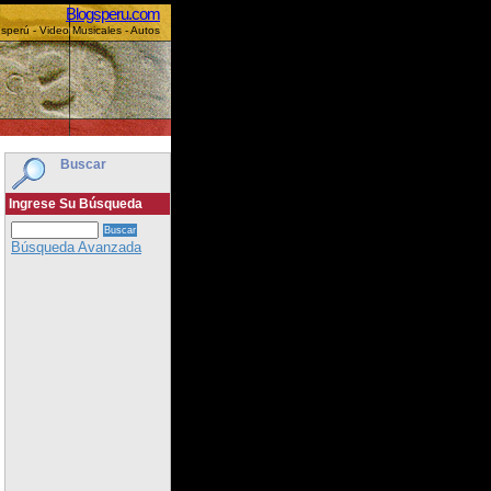
Blogsperu.com
sperú - Video Musicales - Autos
Buscar
Ingrese Su Búsqueda
Búsqueda Avanzada