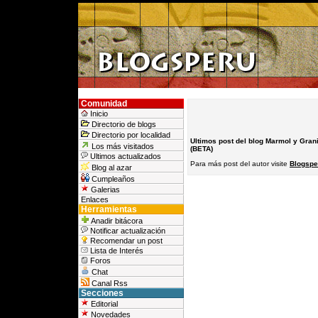
Comunidad
Inicio
Directorio de blogs
Directorio por localidad
Ultimos post del blog Marmol y Gran
Los más visitados
(BETA)
Ultimos actualizados
Para más post del autor visite
Blogsper
Blog al azar
Cumpleaños
Galerias
Enlaces
Herramientas
Anadir bitácora
Notificar actualización
Recomendar un post
Lista de Interés
Foros
Chat
Canal Rss
Secciones
Editorial
Novedades