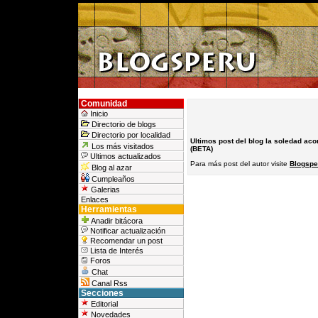
Comunidad
Inicio
Directorio de blogs
Directorio por localidad
Ultimos post del blog la soledad a
Los más visitados
(BETA)
Ultimos actualizados
Para más post del autor visite
Blogspe
Blog al azar
Cumpleaños
Galerias
Enlaces
Herramientas
Anadir bitácora
Notificar actualización
Recomendar un post
Lista de Interés
Foros
Chat
Canal Rss
Secciones
Editorial
Novedades