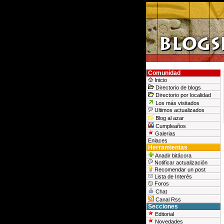
Comunidad
Inicio
Directorio de blogs
Directorio por localidad
Los más visitados
Ultimos actualizados
Blog al azar
Cumpleaños
Galerias
Enlaces
Herramientas
Anadir bitácora
Notificar actualización
Recomendar un post
Lista de Interés
Foros
Chat
Canal Rss
Secciones
Editorial
Novedades