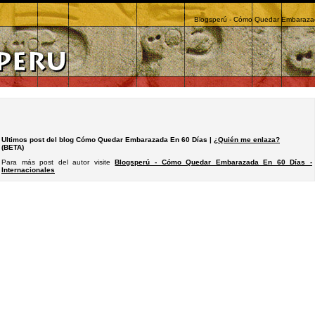
Blogsperú - Cómo Quedar Embarazada
Ultimos post del blog Cómo Quedar Embarazada En 60 Días |
¿Quién me enlaza?
(BETA)
Para más post del autor visite
Blogsperú - Cómo Quedar Embarazada En 60 Días -
Internacionales