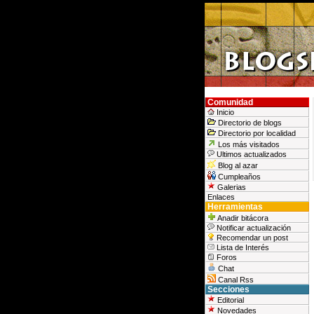
Comunidad
Inicio
Directorio de blogs
Directorio por localidad
Los más visitados
Ultimos actualizados
Blog al azar
Cumpleaños
Galerias
Enlaces
Herramientas
Anadir bitácora
Notificar actualización
Recomendar un post
Lista de Interés
Foros
Chat
Canal Rss
Secciones
Editorial
Novedades