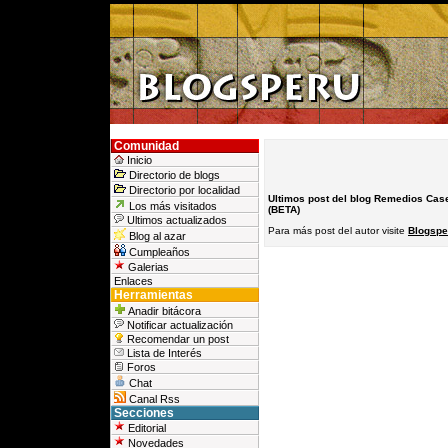
Comunidad
Inicio
Directorio de blogs
Directorio por localidad
Ultimos post del blog Remedios Cas
Los más visitados
(BETA)
Ultimos actualizados
Para más post del autor visite
Blogspe
Blog al azar
Cumpleaños
Galerias
Enlaces
Herramientas
Anadir bitácora
Notificar actualización
Recomendar un post
Lista de Interés
Foros
Chat
Canal Rss
Secciones
Editorial
Novedades